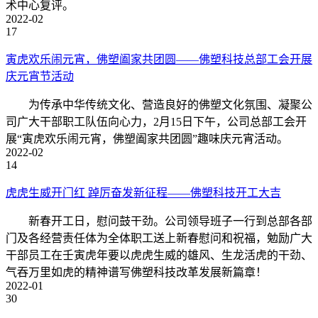
术中心复评。
2022-02
17
寅虎欢乐闹元宵，佛塑阖家共团圆——佛塑科技总部工会开展
庆元宵节活动
为传承中华传统文化、营造良好的佛塑文化氛围、凝聚公
司广大干部职工队伍向心力，2月15日下午，公司总部工会开
展“寅虎欢乐闹元宵，佛塑阖家共团圆”趣味庆元宵活动。
2022-02
14
虎虎生威开门红 踔厉奋发新征程——佛塑科技开工大吉
新春开工日，慰问鼓干劲。公司领导班子一行到总部各部
门及各经营责任体为全体职工送上新春慰问和祝福，勉励广大
干部员工在壬寅虎年要以虎虎生威的雄风、生龙活虎的干劲、
气吞万里如虎的精神谱写佛塑科技改革发展新篇章！
2022-01
30