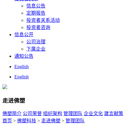
信息公告
定期报告
投资者关系活动
投资者咨询
信息公开
公司治理
下属企业
通知公告
English
English
走进佛塑
佛塑简介
公司荣誉
组织架构
管理团队
企业文化
建言献策
首页
>
佛塑科技
>
走进佛塑
>
管理团队