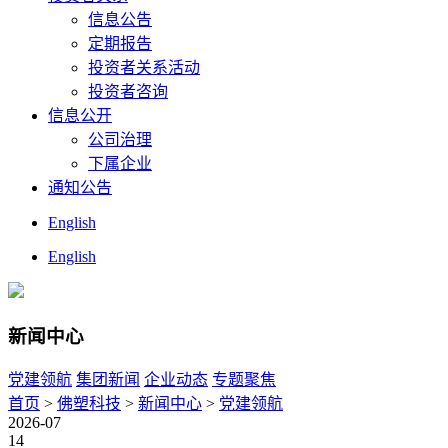
信息公告
定期报告
投资者关系活动
投资者咨询
信息公开
公司治理
下属企业
通知公告
English
English
新闻中心
党建领航
集团新闻
企业动态
专题聚焦
首页
>
佛塑科技
>
新闻中心
>
党建领航
2026-07
14