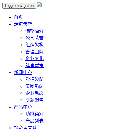
Toggle navigation
首页
走进佛塑
佛塑简介
公司荣誉
组织架构
管理团队
企业文化
建言献策
新闻中心
党建领航
集团新闻
企业动态
专题聚焦
产品中心
功能类别
产品列表
投资者关系