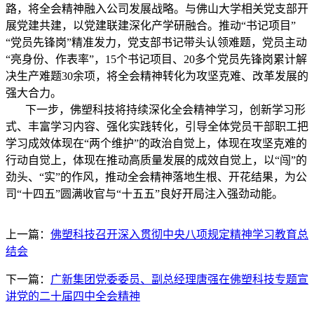
路，将全会精神融入公司发展战略。与佛山大学相关党支部开
展党建共建，以党建联建深化产学研融合。推动“书记项目”
“党员先锋岗”精准发力，党支部书记带头认领难题，党员主动
“亮身份、作表率”，15个书记项目、20多个党员先锋岗累计解
决生产难题30余项，将全会精神转化为攻坚克难、改革发展的
强大合力。
下一步，佛塑科技将持续深化全会精神学习，创新学习形
式、丰富学习内容、强化实践转化，引导全体党员干部职工把
学习成效体现在“两个维护”的政治自觉上，体现在攻坚克难的
行动自觉上，体现在推动高质量发展的成效自觉上，以“闯”的
劲头、“实”的作风，推动全会精神落地生根、开花结果，为公
司“十四五”圆满收官与“十五五”良好开局注入强劲动能。
上一篇：
佛塑科技召开深入贯彻中央八项规定精神学习教育总
结会
下一篇：
广新集团党委委员、副总经理唐强在佛塑科技专题宣
讲党的二十届四中全会精神