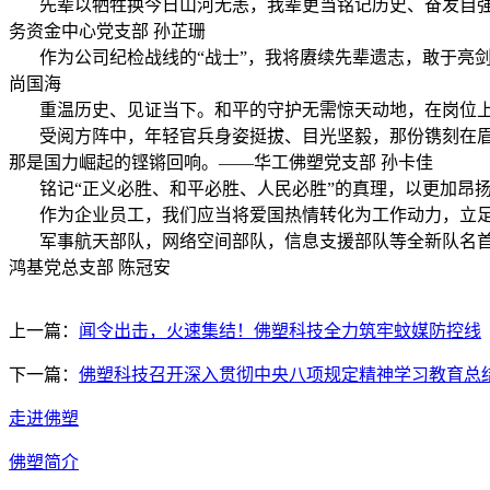
先辈以牺牲换今日山河无恙，我辈更当铭记历史、奋发自强
务资金中心党支部 孙芷珊
作为公司纪检战线的“战士”，我将赓续先辈遗志，敢于亮剑
尚国海
重温历史、见证当下。和平的守护无需惊天动地，在岗位上精
受阅方阵中，年轻官兵身姿挺拔、目光坚毅，那份镌刻在眉
那是国力崛起的铿锵回响。——华工佛塑党支部 孙卡佳
铭记“正义必胜、和平必胜、人民必胜”的真理，以更加昂扬
作为企业员工，我们应当将爱国热情转化为工作动力，立足本
军事航天部队，网络空间部队，信息支援部队等全新队名首
鸿基党总支部 陈冠安
上一篇：
闻令出击，火速集结！佛塑科技全力筑牢蚊媒防控线
下一篇：
佛塑科技召开深入贯彻中央八项规定精神学习教育总
走进佛塑
佛塑简介