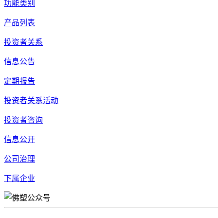
功能类别
产品列表
投资者关系
信息公告
定期报告
投资者关系活动
投资者咨询
信息公开
公司治理
下属企业