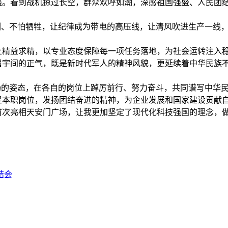
。看到战机掠过长空，群众欢呼如潮，深感祖国强盛、人民团结
、不怕牺牲，让纪律成为带电的高压线，让清风吹进生产一线，
益求精，以专业态度保障每一项任务落地，为社会运转注入稳
宇间的正气，既是新时代军人的精神风貌，更延续着中华民族不
的姿态，在各自的岗位上踔厉前行、努力奋斗，共同谱写中华民
职岗位，发扬团结奋进的精神，为企业发展和国家建设贡献自
次亮相天安门广场，让我更加坚定了现代化科技强国的理念，做
结会