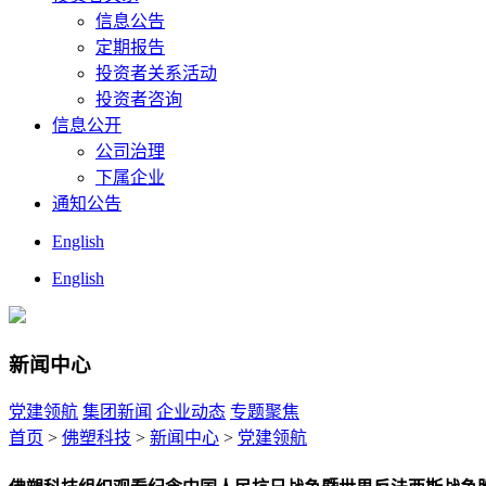
信息公告
定期报告
投资者关系活动
投资者咨询
信息公开
公司治理
下属企业
通知公告
English
English
新闻中心
党建领航
集团新闻
企业动态
专题聚焦
首页
>
佛塑科技
>
新闻中心
>
党建领航