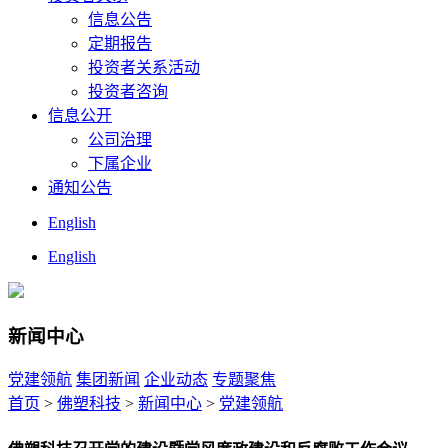
信息公告
定期报告
投资者关系活动
投资者咨询
信息公开
公司治理
下属企业
通知公告
English
English
新闻中心
党建领航
集团新闻
企业动态
专题聚焦
首页
>
佛塑科技
>
新闻中心
>
党建领航