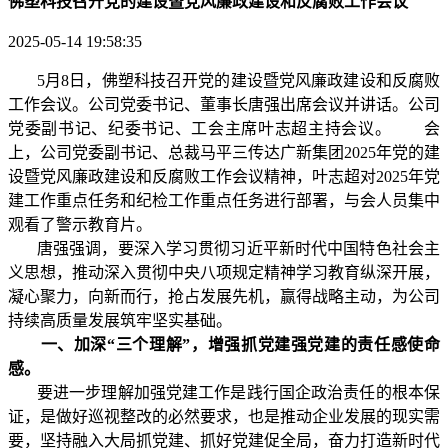
佛塑科技召开党的建设暨党风廉政建设和反腐败工作会议
2025-05-14 19:58:35
5月8日，佛塑科技召开党的建设暨党风廉政建设和反腐败
工作会议。公司党委书记、董事长唐强出席会议并讲话。公司
党委副书记、纪委书记、工会主席叶志超主持会议。
会
上，公司党委副书记、总裁马平三传达广新集团2025年党的建
设暨党风廉政建设和反腐败工作会议精神，叶志超对2025年党
建工作重点任务和纪检工作重点任务进行部署，与会人员集中
观看了警示教育片。
唐强强调，要深入学习贯彻习近平新时代中国特色社会主
义思想，推动深入贯彻中央八项规定精神学习教育纵深开展，
凝心聚力，向新而行，抢占发展先机，赢得战略主动，为公司
持续高质量发展筑牢坚实基础。
一、加深“三个理解”，增强抓党建强党建的责任感使命
感。
要进一步理解加强党建工作是践行国企政治责任的根本保
证，是做好巡视整改的必然要求，也是推动企业发展的现实需
要，坚持融入大局抓党建、抓好党建促全局，奋力打造新时代