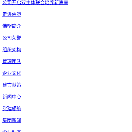
公司开启双主体联合培养新篇章
走进佛塑
佛塑简介
公司荣誉
组织架构
管理团队
企业文化
建言献策
新闻中心
党建领航
集团新闻