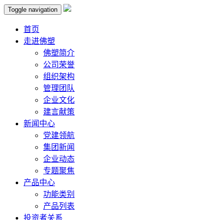
Toggle navigation
首页
走进佛塑
佛塑简介
公司荣誉
组织架构
管理团队
企业文化
建言献策
新闻中心
党建领航
集团新闻
企业动态
专题聚焦
产品中心
功能类别
产品列表
投资者关系