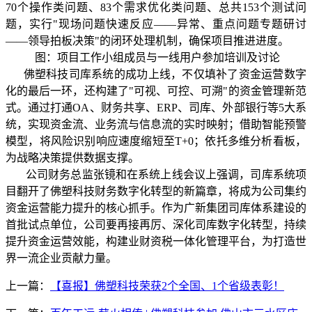
70个操作类问题、83个需求优化类问题、总共153个测试问
题，实行"现场问题快速反应——异常、重点问题专题研讨
——领导拍板决策"的闭环处理机制，确保项目推进进度。
图：项目工作小组成员与一线用户参加培训及讨论
佛塑科技司库系统的成功上线，不仅填补了资金运营数字
化的最后一环，还构建了"可视、可控、可溯"的资金管理新范
式。通过打通OA、财务共享、ERP、司库、外部银行等5大系
统，实现资金流、业务流与信息流的实时映射；借助智能预警
模型，将风险识别响应速度缩短至T+0；依托多维分析看板，
为战略决策提供数据支撑。
公司财务总监张镜和在系统上线会议上强调，司库系统项
目翻开了佛塑科技财务数字化转型的新篇章，将成为公司集约
资金运营能力提升的核心抓手。作为广新集团司库体系建设的
首批试点单位，公司要再接再厉、深化司库数字化转型，持续
提升资金运营效能，构建业财资税一体化管理平台，为打造世
界一流企业贡献力量。
上一篇：
【喜报】佛塑科技荣获2个全国、1个省级表彰！