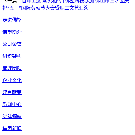
下一篇：
百年工运·薪火相传 | 佛塑科技参加 佛山市三水区庆
祝“五一”国际劳动节大会暨职工文艺汇演
走进佛塑
佛塑简介
公司荣誉
组织架构
管理团队
企业文化
建言献策
新闻中心
党建领航
集团新闻