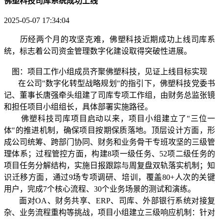
佛塑科技司库系统成功上线
2025-05-07 17:34:04
历经两个月的攻坚克难，佛塑科技近期成功上线司库系
统，标志着公司资金管理数字化建设取得突破性进展。
图：项目工作小组成员齐聚佛塑科技，见证上线目标实现
在公司"数字化转型战略规划"的指引下，佛塑科技党委书
记、董事长唐强牵头组建了司库专项工作组，由财务总监张镜
和担任项目小组组长，具体部署实施路径。
佛塑科技司库项目启动以来，项目小组建立了"三位一
体"的推进机制，确保项目按期保质落地。顶层设计方面，形
成公司统筹、跨部门协同、财务和业务骨干专班攻坚的三级管
理体系；过程管控方面，构建8项一级任务、52项二级任务的
项目任务分解结构，实施日报跟踪与周复盘双轨落实机制；知
识迁移方面，通过9场专项调研、培训，覆盖80+人次的关键
用户，完成7个核心流程、30个业务场景的测试和演练。
面对OA、财务共享、ERP、司库、外部银行系统对接复
杂、业务流程重构等挑战，项目小组建立三级响应机制：针对