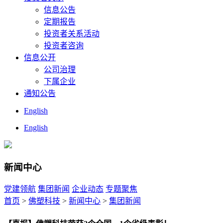
信息公告
定期报告
投资者关系活动
投资者咨询
信息公开
公司治理
下属企业
通知公告
English
English
新闻中心
党建领航
集团新闻
企业动态
专题聚焦
首页
>
佛塑科技
>
新闻中心
>
集团新闻