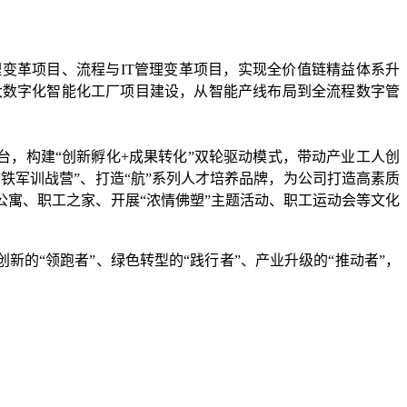
革项目、流程与IT管理变革项目，实现全价值链精益体系升
大数字化智能化工厂项目建设，从智能产线布局到全流程数字管
，构建“创新孵化+成果转化”双轮驱动模式，带动产业工人创
铁军训战营”、打造“航”系列人才培养品牌，为公司打造高素质
寓、职工之家、开展“浓情佛塑”主题活动、职工运动会等文化
“领跑者”、绿色转型的“践行者”、产业升级的“推动者”，