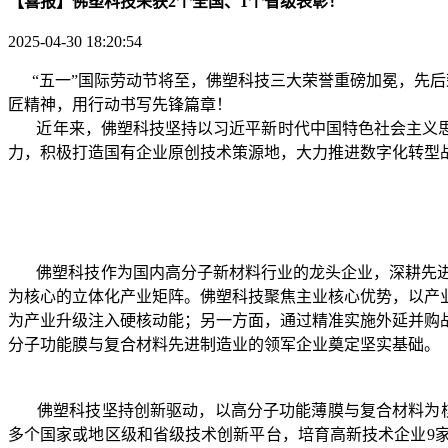
【喜报】佛塑科技荣获2个全国、1个省级表彰！
2025-04-30 18:20:54
“五一”国际劳动节将至，佛塑科技三大荣誉重磅加冕，先后荣
匠精神，用行动书写先锋篇章！
近年来，佛塑科技坚持以习近平新时代中国特色社会主义思想
力，积极打造国有企业原创技术策源地，大力推进数字化转型
佛塑科技作为国内高分子新材料行业的龙头企业，深耕先进
为核心的立体化产业矩阵。佛塑科技聚焦主业核心优势，以产
为产业升级注入硬核动能；另一方面，通过精准实施外延并购
分子功能膜与复合材料先进制造业的领军企业奠定坚实基础。
佛塑科技坚持创新驱动，以高分子功能薄膜与复合材料为核心
多个国家或地区级和省级技术创新平台，培育高新技术企业9家