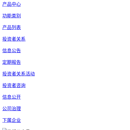
产品中心
功能类别
产品列表
投资者关系
信息公告
定期报告
投资者关系活动
投资者咨询
信息公开
公司治理
下属企业