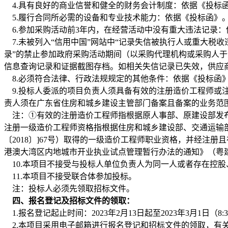
4.具有良好的商业信誉和健全的财务会计制度：依据《投标
5.履行合同所必需的设备和专业技术能力：依据《投标函》
6.参加采购活动前3年内，在经营活动中没有重大违法记录：
7.未被列入“信用中国”网站中“记录失信被执行人或重大税
录”的禁止参加政府采购活动期间（以采购代理机构或采购人
信息查询记录和证据截图存档。如相关失信记录已失效，供应
8.必须符合法律、行政法规规定的其他条件：依据《投标函
9.投标人委派的项目负责人须具备有效的注册造价工程师或
责人须在广东省住房和城乡建设主管部门备案且备案的业务范
注：①有效的注册造价工程师指根据原人事部、原建设部发布的
注册一级造价工程师资格指根据住房和城乡建设部、交通运输
〔2018〕]67号）取得的一级造价工程师职业资格，并经
港澳大湾区内地城市开业执业试点管理暂行办法的通知》（粤建
10.本项目不接受与投标人单位负责人为同一人或者存在控
11.本项目不接受联合体参加投标。
注：投标人必须先领取招标文件。
四、报名登记及招标文件的领取：
1.报名登记起止时间：2023年2月13日起至2023年3月1日（8
2.本项目采用电子邮箱进行报名登记和招标文件的领取，有