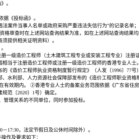
函》。
。
依据《投标函》。
收违法案件当事人名单或政府采购严重违法失信行为”的记录名单；
于资格审查时在上述网站查询结果为准，如在上述网站查询结果
商须提供相关证明资料）。
》。
注册一级造价工程师（土木建筑工程专业或安装工程专业）注册
围相当于注册造价工程师或注册一级造价工程师的香港专业人士
《造价工程师执业资格制度暂行规定》（人发〔1996〕77
部、水利部、人力资源社会保障部发布的《造价工程师职业资格
注册且在有效期内。 ②香港专业人士的备案业务范围依据《广东省
规范〔2020〕1号）确定。
股、管理关系的不同单位，同时参加投标。
:30－17:30，法定节假日及公休时间除外）。
关操作及要求如下：