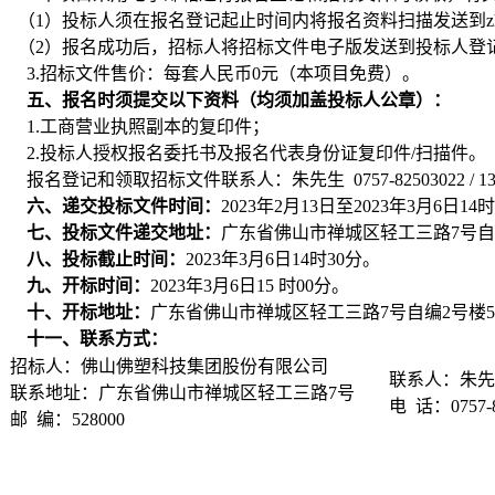
（1）投标人须在报名登记起止时间内将报名资料扫描发送到zhuqk@
（2）报名成功后，招标人将招标文件电子版发送到投标人登
3.招标文件售价：每套人民币0元（本项目免费）。
五、报名时须提交以下资料（均须加盖投标人公章）：
1.工商营业执照副本的复印件；
2.投标人授权报名委托书及报名代表身份证复印件/扫描件。
报名登记和领取招标文件联系人：朱先生 0757-82503022 / 1392
六、递交投标文件时间：
2023年2月13日至2023年3月6日14
七、投标文件递交地址：
广东省佛山市禅城区轻工三路7号自
八、投标截止时间：
2023年3月6日14时30分。
九、开标时间：
2023年3月6日15 时00分。
十、开标地址：
广东省佛山市禅城区轻工三路7号自编2号楼
十一、联系方式：
招标人：佛山佛塑科技集团股份有限公司
联系人：朱
联系地址：广东省佛山市禅城区轻工三路7号
电 话：0757-8
邮 编：528000