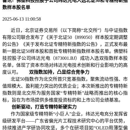
喜讯！佛塑科技控股子公司纬达光电入选北证50和专精特新指
数样本股名单
2025-06-13 11:00:58
近日，北京证券交易所（以下简称“北交所”）与中证指数
有限公司联合发布了《关于北证50（899050）样本股定期调整
的公告》《关于发布北证专精特新指数的公告》，正式发布最
新一期北证50样本股和首批专精特新指数样本股名单。佛塑科
技控股子公司纬达光电（873001.BJ）成功入选双指数样本股
名单，体现了资本市场对纬达光电技术创新和行业影响力的高
度认可。
双指数加持，凸显综合竞争力
北证50指数作为北交所首只宽基指数，聚焦流动性强、市
值规模大、盈利能力突出的优质企业；本次新推出的专精特新
指数则是北交所为服务国家“专精特新”战略而推出的核心指
标，旨在为市场提供多维度投资标的和上市公司业绩基准。
创新驱动，打造专精特新
硬实力
作为国家级专精特新“小巨人”企业，纬达光电充分发挥省
级研发平台——广东省偏光片工程技术研究中心的平台优势，
持续推进产学研协同攻坚，多个在研项目如“OLED用薄型偏