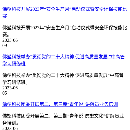
佛塑科技开展2023年“安全生产月”启动仪式暨安全环保技能比
赛
佛塑科技开展2023年“安全生产月”启动仪式暨安全环保技能比
赛。
2023-06
09
佛塑科技举办“贯彻党的二十大精神 促进高质量发展 ”中高管
学习研修班
佛塑科技举办“贯彻党的二十大精神 促进高质量发展”中高管
学习研修班。
2023-06
05
佛塑科技团委开展第二、第三期“青年说”讲解员业务培训
佛塑科技团委开展第二、第三期“青年说·佛塑文化”讲解员业
务培训。
2023-06