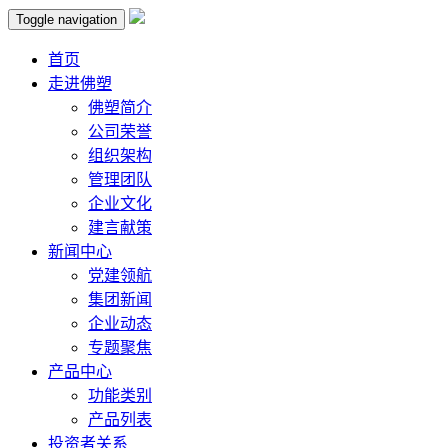
Toggle navigation
首页
走进佛塑
佛塑简介
公司荣誉
组织架构
管理团队
企业文化
建言献策
新闻中心
党建领航
集团新闻
企业动态
专题聚焦
产品中心
功能类别
产品列表
投资者关系