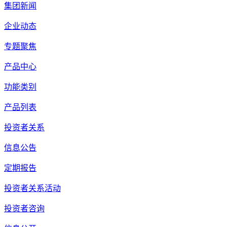
集团新闻
企业动态
专题聚焦
产品中心
功能类别
产品列表
投资者关系
信息公告
定期报告
投资者关系活动
投资者咨询