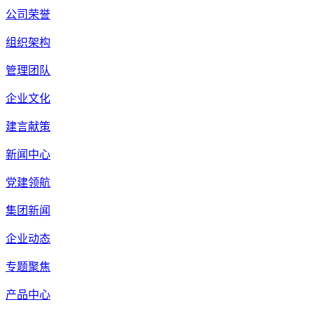
公司荣誉
组织架构
管理团队
企业文化
建言献策
新闻中心
党建领航
集团新闻
企业动态
专题聚焦
产品中心