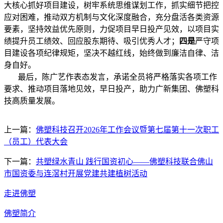
大核心抓好项目建设，树牢系统思维谋划工作，抓实细节把控
应对困难，推动双方机制与文化深度融合，充分盘活各类资源
要素，坚持效益优先原则，力促项目早日投产见效，以项目实
绩提升员工绩效、回应股东期待、吸引优秀人才；
四是
严守项
目建设各项纪律规矩，坚决不越红线，始终做到廉洁自律、洁
身自好。
最后，陈广艺作表态发言，承诺全员将严格落实各项工作
要求、推动项目落地见效，早日投产，助力广新集团、佛塑科
技高质量发展。
上一篇：
佛塑科技召开2026年工作会议暨第七届第十一次职工
（员工）代表大会
下一篇：
共塑绿水青山 践行国资初心——佛塑科技联合佛山
市国资委与连滘村开展党建共建植树活动
走进佛塑
佛塑简介