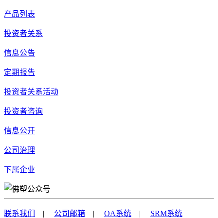
产品列表
投资者关系
信息公告
定期报告
投资者关系活动
投资者咨询
信息公开
公司治理
下属企业
联系我们
|
公司邮箱
|
OA系统
|
SRM系统
|