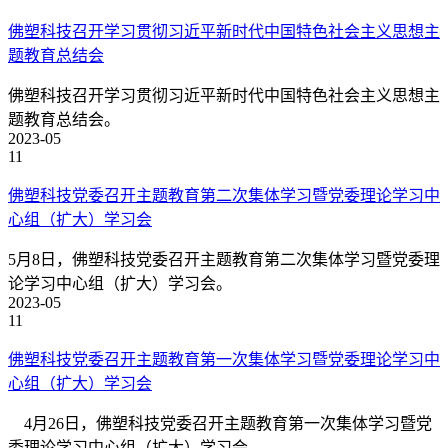
佛塑科技召开学习贯彻习近平新时代中国特色社会主义思想主
题教育总结会
佛塑科技召开学习贯彻习近平新时代中国特色社会主义思想主
题教育总结会。
2023-05
11
佛塑科技党委召开主题教育第二次集体学习暨党委理论学习中
心组（扩大）学习会
5月8日，佛塑科技党委召开主题教育第二次集体学习暨党委理
论学习中心组（扩大）学习会。
2023-05
11
佛塑科技党委召开主题教育第一次集体学习暨党委理论学习中
心组（扩大）学习会
4月26日，佛塑科技党委召开主题教育第一次集体学习暨党
委理论学习中心组（扩大）学习会。