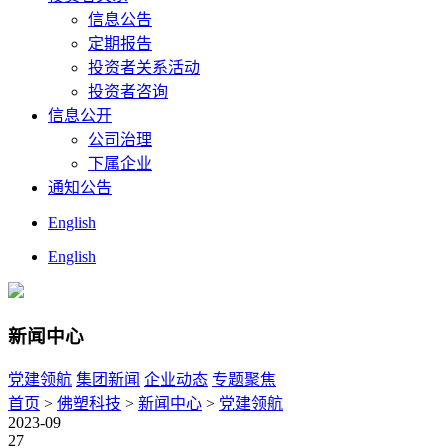
信息公告
定期报告
投资者关系活动
投资者咨询
信息公开
公司治理
下属企业
通知公告
English
English
新闻中心
党建领航
集团新闻
企业动态
专题聚焦
首页
>
佛塑科技
>
新闻中心
>
党建领航
2023-09
27