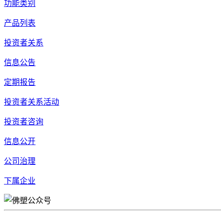
功能类别
产品列表
投资者关系
信息公告
定期报告
投资者关系活动
投资者咨询
信息公开
公司治理
下属企业