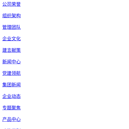
公司荣誉
组织架构
管理团队
企业文化
建言献策
新闻中心
党建领航
集团新闻
企业动态
专题聚焦
产品中心