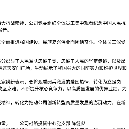
伟大抗战精神，公司党委组织全体员工集中观看纪念中国人民抗
强音。
全面推进强国建设、民族复兴伟业而团结奋斗。全体员工深受
分彰显了人民军队忠诚于党、忠诚于人民的坚定赤诚，以及昂
通过天安门广场，生动展示了我国强大的国防实力和维护世界和
家纷纷表示，要将观看阅兵激发的爱国热情，转化为立足岗
攻坚克难，不断提升核心竞争力，以高质量发展的优异业绩，为
精神，转化为推动公司创新转型高质量发展的澎湃动力，在新
量。——公司战略投资中心党支部 陈健彪