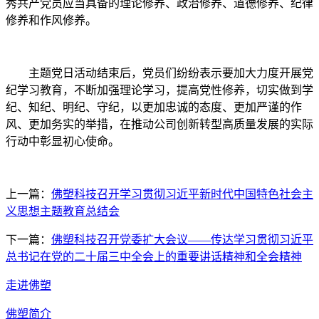
秀共产党员应当具备的理论修养、政治修养、道德修养、纪律
修养和作风修养。
主题党日活动结束后，党员们纷纷表示要加大力度开展党
纪学习教育，不断加强理论学习，提高党性修养，切实做到学
纪、知纪、明纪、守纪，以更加忠诚的态度、更加严谨的作
风、更加务实的举措，在推动公司创新转型高质量发展的实际
行动中彰显初心使命。
上一篇：
佛塑科技召开学习贯彻习近平新时代中国特色社会主
义思想主题教育总结会
下一篇：
佛塑科技召开党委扩大会议——传达学习贯彻习近平
总书记在党的二十届三中全会上的重要讲话精神和全会精神
走进佛塑
佛塑简介